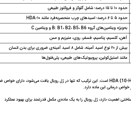
حدود ۱۰ تا ۱۵ درصد؛ شامل گلوکز و فروکتوز طبیعی
حدود ۵ تا ۶ درصد؛ اسیدهای چرب منحصر‌به‌فرد مانند ۱۰-HDA
به‌ویژه ویتامین‌های گروه B: B1، B2، B5، B6 و ویتامین C
آهن، کلسیم، پتاسیم، فسفر، روی، منیزیم و مس
بیش از ۲۰ نوع اسید آمینه، شامل ۸ اسید آمینه‌ی ضروری برای بدن انسان
مانند استیل‌کولین، پروبیوتیک‌های طبیعی، پلی‌فنول‌ها
یکی از مهم‌ترین مواد فعال موجود در ژل رویال، ۱۰-HDA (10-Hydroxy-2-decenoic acid) است. این ترکیب که تنها در ژل رویال یافت می‌شود، دارای خواص
واص درمانی این ماده دارد.
اختی اهمیت دارد، ژل رویال را به یک ماده‌ی مکمل قدرتمند برای بهبود عملکرد