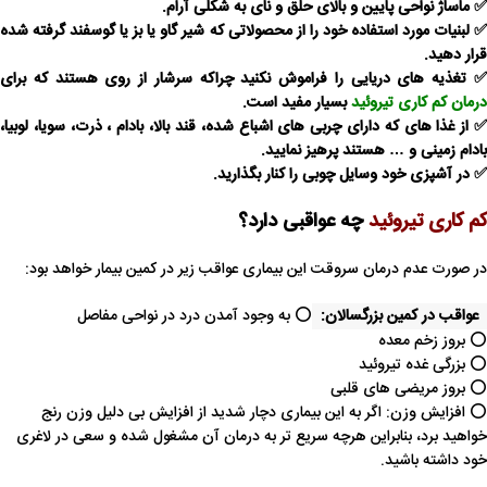
✅ ماساژ نواحی پایین و بالای حلق و نای به شکلی آرام.
✅ لبنیات مورد استفاده خود را از محصولاتی که شیر گاو یا بز یا گوسفند گرفته شده
قرار دهید.
✅ تغذیه های دریایی را فراموش نکنید چراکه سرشار از روی هستند که برای
درمان کم کاری تیروئید
بسیار مفید است.
✅ از غذا های که دارای چربی های اشباع شده، قند بالا، بادام ، ذرت، سویا، لوبیا،
بادام زمینی و … هستند پرهیز نمایید.
✅ در آشپزی خود وسایل چوبی را کنار بگذارید.
کم کاری تیروئید
چه عواقبی دارد؟
در صورت عدم درمان سروقت این بیماری عواقب زیر در کمین بیمار خواهد بود:
عواقب در کمین بزرگسالان:
⭕ به وجود آمدن درد در نواحی مفاصل
⭕ بروز زخم معده
⭕ بزرگی غده تیروئید
⭕ بروز مریضی های قلبی
⭕ افزایش وزن: اگر به این بیماری دچار شدید از افزایش بی دلیل وزن رنج
خواهید برد، بنابراین هرچه سریع تر به درمان آن مشغول شده و سعی در لاغری
خود داشته باشید.