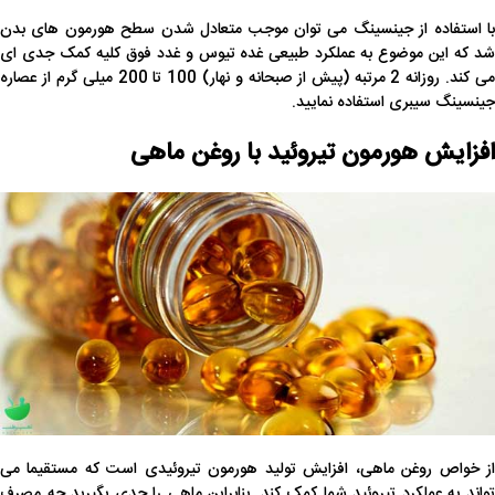
با استفاده از جینسینگ می توان موجب متعادل شدن سطح هورمون های بدن
شد که این موضوع به عملکرد طبیعی غده تیوس و غدد فوق کلیه کمک جدی ای
می کند. روزانه 2 مرتبه (پیش از صبحانه و نهار) 100 تا 200 میلی گرم از عصاره
جینسینگ سیبری استفاده نمایید.
افزایش هورمون تیروئید با روغن ماهی
از خواص روغن ماهی، افزایش تولید هورمون تیروئیدی است که مستقیما می
تواند به عملکرد تیروئید شما کمک کند. بنابراین ماهی را جدی بگیرید چه مصرف