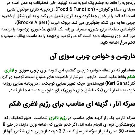
زردچوبه را فقط به چشم یک ادویه ساده نبینید. طی تحقیقات به عمل آمده در
مجله‌ی «غذا و گوارش» (Food & Function)، زردچوبه دارای مولکول هایی
است که قند را از خون جدا کرده و به انرژی تبدیل می کند و به این شکل از ذخیره
چربی ها به دور شکم جلوگیری می کند. بروک اَلپرت (Brooke Alpert)،
کارشناس تغذیه، برای لاغری، مصرف روزانه یک قاشق غذاخوری زردچوبه را توصیه
می کند. وی پیشنهاد داده است که می توانید زردچوبه را به ماست یونانی، سوپ و
تخم مرغ اضافه کنید.
دارچین و خواص چربی سوزی آن
همانطور که در مقاله خواص دارچین گفتیم، این ادویه برای چربی سوزی و
لاغری
شکم
واقعا مفید است. دارچین سرشار از خاصیت های متنوع است، توصیه ی کری
گنز (Keri Gans) نویسنده‌ی «یک تغییر غذاییِ کوچک» : در برنامه غذایی روزانه
خود، به مقدار کمی (یک قاشق چای خوری) برای دارچین همیشه جا باز کنید.
سرکه انار ، گزینه ای مناسب برای رژیم لاغری شکم
سرکه انار نیز یکی از گزینه های مناسب در
رژیم لاغری
شماست. طبق تحقیقی که
پژوهشگران کره ای انجام داده اند، اگر خانم هایی که اضافه وزن دارند، در طی 8
هفته، 30 میلی لیتر از سرکه انار میل کنند، 3.7 درصد از چربی های شکمی آنها از