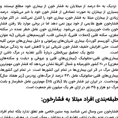
نزدیک به ۵۰ درصد از مبتلایان به فشار خون از بیماری خود مطلع نیستند و
بسیاری از بیماران به صورت تصادفی از فشار خون خود با خبر می‌شوند. درصد
زیادی از بیماران مبتلا به فشار خون، بیماری خود را کنترل نمی‌کنند. در اکثر موارد
فشارخون هیچ علایمی از خود بروز نمی دهد اما در برخی موارد بالا رفتن فشار
خون باعث خون‌ریزی مغزی می‌شود. پرفشاری خون عامل خطر عمده در سکته
مغزی، سکته قلبی (حملات قلبی)، نارسایی قلب، آنوریسم‌های شریانی (به عنوان
مثال، آنوریسم آئورت)، بیماری شریان‌های پیرامونی و دلیل بیماری‌های مزمن کلیه
است. حتی افزایش خفیف فشار خون شریانی نیز با کاهش امید به زندگی مرتبط
است. نتایج یک تحقیق بین‌المللی دربارهٔ تأثیر تغذیه در مرگ ناشی از
بیماری‌های قلبی-متابولیک (بیماری‌های قلبی و عروقی و دیابت و سکته‌های
مغزی) در ۲۰ کشور خاورمیانه و شمال آفریقا نشان می‌دهد که فشار خون مهم‌ترین
عامل مرگ در اثر این بیماری‌ها در تمام این کشورها است. در تمام این کشورها،
بیماری‌های قلبی-متابولیک عامل ،۴۳ درصد از مرگ‌های زودرس (زیر هفتاد سال)
بوده‌است. در ایران نیز فشار خون بالا (بالای ۱۱۵) مهم‌ترین عامل خطرساز و باعث
مرگ دو هزار و ۳۵ نفر در ازای هر یک میلیون نفر جمعیت است.
طبقه‌بندی افراد مبتلا به فشارخون:
فشارخون سن وسال نمی شناسد وبه سنین خاصی هم تعلق ندارد بلکه تمام افراد
در صورت عدم رعایت تدابیر تغذیه ای و بهداشتی ممکن است در معرض پرفشاری