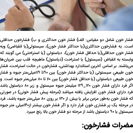
فشار خون شامل دو مقیاس: الف) فشار خون حداکثری و ب) فشارخون حداقلی
است. به فشارخون حداکثری(یا حداکثر فشار خون)، سیستولی(یا انقباضی) وبه
فشار خون حداقلی(یا حداقل فشار خون)، دیاستولی (یا استراحتی) می گویند که
وابسته به انقباض (سیستول) یا استراحت (دیاستول) ماهیچه قلب بین ضربان‌ها
می‌باشند. بر اساس آخرین استاندارد بهداشتی، فشارخون در حالت استراحت، فشار
خون طبیعیِ سیستولی (یا حداکثر فشار خون) بین ۹۰تا ۱۱۹میلی‌متر جیوه و فشار
خون طبیعی دیاستولی (یا حداقل فشار خون) بین ۶۰ تا ۸۰ میلی‌متر جیوه است. و
اگر فرد دارای فشار خون ۱۲۰_۱۲۹ میلیمتر جیوه سیستول و زیر ۸۰ دیاستول باشد
فرد دارای فشار خون افزایش یافته میباشد (مرحله پیش فشار خونی) در صورتی
که فشار خون به‌طور مزمن برابر یا بیش از ۱۳۰ بر روی ۸۰ میلی‌متر جیوه باشد، فرد
در مرحله یک پر فشاری خون قرار دارد و اگر فشار خون بیشتر از۱۴۰میلی متر جیوه
سیستول یا ۹۰ دیاستول باشد از مرحله دو فشار خون بالا رنج میبرد.
مضرات فشارخون: