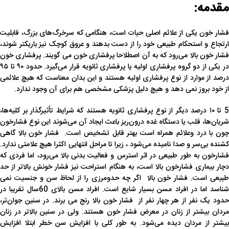
مقدمه:
فشار خون یکی از علائم اصلی حیات است، هنگامی که سرخرگ‌های بزرگ، قابلیت
ارتجاع و استحکام طبیعی خود را از دست بدهند و عروق کوچک نیز باریکتر شوند،
فشار خون بالا می‌رود که به آن اصطلاحا پرفشاری خون می گویند. پرفشاری خون
در یکی از دو گروه پرفشاری اولیه یا پرفشاری ثانویه قرار می‌گیرد. حدود ۹۰ تا ۹۵
درصد از موارد از نوع پرفشاری اولیه هستند و این بدان معناست که هیچ علائمی
از خود بروز نمی دهد و هیچ دلیل پزشکی مشخصی هم برای آن وجود ندارد.
5 تا ۱۰ درصد دیگر از نوع پرفشاری ثانویه هستند که شرایط تأثیرگذار بر کلیه‌ها،
شریان‌ها، قلب یا دستگاه غده درون‌ریز باعث ایجاد آن می‌شوند این نوع فشارخون
چون با درد وعلائم همراه است بهتر قابل تشخیص است. فشار خون‌ بالا گاهی‌
کشنده‌ بی‌سر و صدا نامیده‌ می‌شود ، زیرا تا مراحل‌ انتهایی‌ اکثرا هیچ‌ علامتی‌ ندارد.
فشارخون‌ به طور طبیعی‌ در اثر استرس و فعالیت بدنی بالا می‌رود، اما فردی‌ که‌
دچار بیماری‌ فشارخون‌ بالا است‌، به‌ هنگام‌ استراحت‌ نیز فشار خونش‌ بالاتر از حد
طبیعی‌ است. فشار خون بالا اگر چه حدومرزی را از لحاظ سن و جنسیت نمی
شناسد اما در افراد مسن بسیار شایع است. افراد مسن بالای 60سال تقریبا در
حدود یک نفر از هر چهار نفر از فشار خون بالا رنج می برند. در سنین جوان‌تر،
مردان بیشتر از زنان در معرض فشار خون هستند. ولی در سنین بالاتر در زنان
بیشتر از مردان دیده می‌شود. به طور کلی با افزایش سن خطر ابتلا افزایش