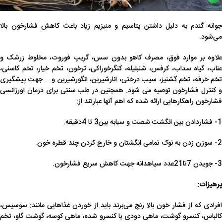
جوانه گندم به دلیل داشتن پتاسیم و منیزیم زیاد باعث کاهش فشارخون بالا
می‌شود.
علاوه بر موارد فوق، مصرف کاهو بدون سس، گریپ فوروت، مخلوط زرشک و
عناب، گیاه سداب، کرفس، شنبلیله، کنگرخوراکی، ترخون، تخم خیار، تخم کاسنی،
تخم خرفه، تخم گشنیز، سیب درختی، انارشیرین، انگورشیرین و… جهت پیشگیری
و کنترل فشارخون توصیه می شود.
همچنین در طب سنتی برای درمان اورژانسی
فشارخون راهکارهایی ارائه شده که اهم آنها عبارتند از:
1- فشاردادن بین انگشت شصت و سبابه بین3 تا 4دقیقه.
2- سوزن زدن به نوک تمامی انگشتان و خارج کردن چند قطره خون.
3- جویدن 7تا21عدد سیاهدانه جهت کاهش سریع فشارخون.
پرهیزات:
افرادی که از فشار خون بالا رنج می‌برند باید از خوردن غذاهایی مانند: سوسیس،
کالباس، کنسرو گوشت، ماهی دودی یا کنسرو شده، ماهی کوسه، گوشت گاو، تخم