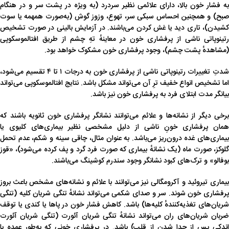
به فشار خون بالا، دارای علائمی نظیر سردرد (به ویژه در پشت سر و در هنگام
صبح) و همچنین احساس سبکی سر، تهوع، وزوز گوش (به‌صورت همهمه یا سوت
کشیدن)، تاری دید یا غش کردن می‌باشند. در آزمایش بالینی در صورت تشخیص
رتینوپاتی ناشی از پرفشاری خون در معاینهٔ تهِ چشم از طریق افتالموسکوپی
(مشاهدهٔ پشت چشم)، وجود پرفشاری خون مشکوک خواهد بود.
شدتِ تغییرات رتینوپاتی ناشی از پرفشاری خون به درجات ۱ تا ۴ تقسیم می‌شود،
اما تشخیص انواع خفیف ترِ آن می‌تواند مشکل باشد. نتایج افتالموسکوپی می‌تواند
بیانگر مدت ابتلای فرد به پرفشاری خون نیز باشد.
برخی دیگر از نشانه‌ها و علائم می‌توانند نشانگر پرفشاری خون ثانویه باشند که
همان پرفشاری خونِ ناشی از دلیل مشخصی نظیر بیماری‌های کلیوی یا
بیماری‌های غده درون‌ریز می‌باشد. به عنوان مثال، چاقی سینه و شکم، عدم تحمل
گلوکز، صورت ماه (یک نشانهٔ بیماری که صورت فرد گرد و پف کرده می‌شود)، «قوز
بوفالو» و ترک‌های کبود نشانگر وجود سندرم کوشینگ می‌باشند.
بیماری تیروئید و آکرومگالی نیز می‌توانند با علائم و نشانه‌های مشخص باعث بروز
پرفشاری خون شوند. سر و صدای شکمی می‌تواند نشانهٔ تنگی شریان کلیه (تنگی
شریان‌های تغذیه‌کنندهٔ کلیه‌ها) باشد. کاهش فشار خون در پاها یا کندی یا توقف
ضربان شریان‌های ران می‌تواند نشانهٔ تنگی شریان آئورت (تنگی شریان آئورت
اندکی پس از جدا شدن از قلب) باشد. در پرفشاری خونی که به‌طور عمده با