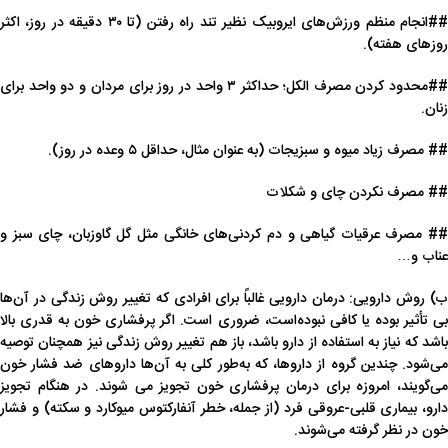
##انجام منظم ورزش‌های ایروبیک نظیر تند راه رفتن (تا ۳۰ دقیقه در روز، اکثر
روزهای هفته).
##محدود کردن مصرف الکل؛ حداکثر ۳ واحد در روز برای مردان و دو واحد برای
زنان.
## مصرف زیاد میوه و سبزیجات (به عنوان مثال، حداقل ۵ وعده در روز).
## مصرف نکردن چای و شکلات
## مصرف عرقیات گیاهی و دم کردنی‌های خانگی مثل گل گاوزبان، چای سبز و
عناب و…
ب) روش دارویی: درمان دارویی غالباً برای افرادی که تغییر روش زندگی در آن‌ها
بی تأثیر بوده یا کافی نبوده‌است، ضروری است. اگر پرفشاری خون به قدری بالا
باشد که نیاز به استفاده از دارو باشد، باز هم تغییر روش زندگی نیز همچنان توصیه
می‌شود. چندین گروه از داروها، که به‌طور کلی به آن‌ها داروهای ضد فشار خون
می‌گویند، امروزه برای درمان پرفشاری خون تجویز می شوند. در هنگام تجویز
دارو، بیماری قلبی-عروقی فرد (از جمله، خطر آنفارکتوس میوکارد و سکته) و فشار
خون در نظر گرفته می‌شوند.