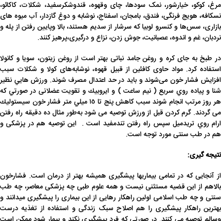
مرغ، کوکو، خیارشور، نمک سودها، چای وقهوه، قندوشکرسفید، شکلات، کاکائو،
نسکافه، هویج فرنگی، فندق، بامجان، اسفناج، نوشابه و دوغ گازدار، آب میوه های
بازاری، سس‌ها و کنسرو لوبیا که سرشار از سدیم هستند، بالا وپایین رفتن از پله و
نردبان، غم و اندوه، عصبانیت، جوش زدن، نزاع و درگیری،پرهیز کنند.
در طبخ به جای کره و روغن جامد نباتی بهتر است از روغن زیتون، سویا و کانولا
استفاده کرد. مواد حاوی کافئین از قبیل قهوه، نوشابه‌های کولا و شکلات سبب
افزایش فشار خون می‌شوند و باید در حد اعتدال مصرف شوند. ورزش هايي نظير
شنا و پياده روي سريع ( نيم ساعت ) و ايروبيك و تقويت عضلانى در صورتي كه
هر روز مرتب انجام شوند سبب كاهش پنج تا ١٥ ميلي متر فشار خون سيستوليك
مى گردند. گرم كردن قبل از ورزش توصيه مى شود به‌طور مثال ده دقيقه راه رفتن
ارام روي تريدميل سپس راه رفتن تندمفيد است . این توصیه هم در پزشکی و
هم در طب سنتی مورد توجه است.
نتیجه گیری:
از آنجایی که در تمامی بیماریها پیشگیری همیشه بهتر از درمان است. فشارخون
بالاهم از این قضیه مستثنی نیست و همه علوم طبی چه پزشکی معاصر، چه طب
سنتی و چه طب اسلامی اولین راهکار رهایی از این بیماری را پیشگیری میدانند و
بهترین راهکار پیشگیری را هم اصلاح سبک زندگی و استفاده از تغذیه درست
وسالم توصیه می کنند. در صورتی که فرد پیشگیری نکند و بیمار شود ممکن است