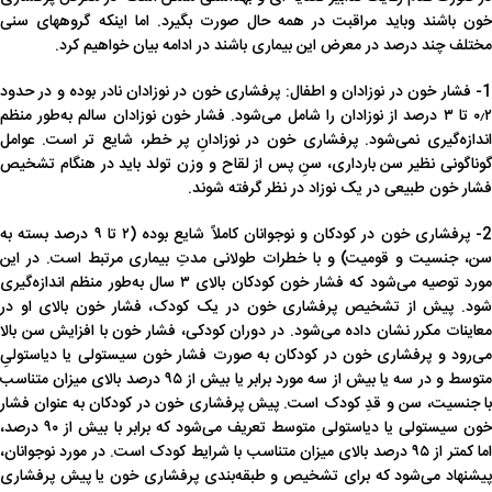
خون باشند وباید مراقبت در همه حال صورت بگیرد. اما اینکه گروههای سنی
مختلف چند درصد در معرض این بیماری باشند در ادامه بیان خواهیم کرد.
1- فشار خون در نوزادان و اطفال: پرفشاری خون در نوزادان نادر بوده و در حدود
۰٫۲ تا ۳ درصد از نوزادان را شامل می‌شود. فشار خون نوزادان سالم به‌طور منظم
اندازه‌گیری نمی‌شود. پرفشاری خون در نوزادانِ پر خطر، شایع تر است. عوامل
گوناگونی نظیر سن بارداری، سنِ پس از لقاح و وزن تولد باید در هنگام تشخیص
فشار خون طبیعی در یک نوزاد در نظر گرفته شوند.
2- پرفشاری خون در کودکان و نوجوانان کاملاً شایع بوده (۲ تا ۹ درصد بسته به
سن، جنسیت و قومیت) و با خطرات طولانی مدتِ بیماری مرتبط است. در این
مورد توصیه می‌شود که فشار خون کودکان بالای ۳ سال به‌طور منظم اندازه‌گیری
شود. پیش از تشخیص پرفشاری خون در یک کودک، فشار خون بالای او در
معاینات مکرر نشان داده می‌شود. در دوران کودکی، فشار خون با افزایش سن بالا
می‌رود و پرفشاری خون در کودکان به صورت فشار خون سیستولی یا دیاستولیِ
متوسط و در سه یا بیش از سه مورد برابر یا بیش از ۹۵ درصد بالای میزان متناسب
با جنسیت، سن و قدِ کودک است. پیش پرفشاری خون در کودکان به عنوان فشار
خون سیستولی یا دیاستولی متوسط تعریف می‌شود که برابر با بیش از ۹۰ درصد،
اما کمتر از ۹۵ درصد بالای میزان متناسب با شرایط کودک است. در مورد نوجوانان،
پیشنهاد می‌شود که برای تشخیص و طبقه‌بندی پرفشاری خون یا پیش پرفشاری