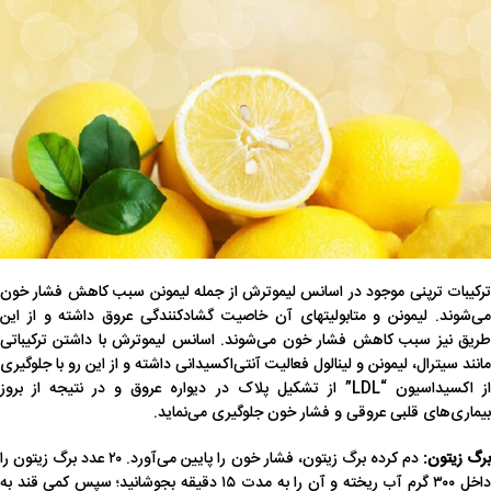
ترکیبات ترپنی موجود در اسانس لیموترش از جمله لیمونن سبب کاهش فشار خون
می‌شوند. لیمونن و متابولیتهای آن خاصیت گشادکنندگی عروق داشته و از این
طریق نیز سبب کاهش فشار خون می‌شوند. اسانس لیموترش با داشتن ترکیباتی
مانند سیترال، لیمونن و لینالول فعالیت آنتی‌اکسیدانی داشته و از این رو با جلوگیری
از اکسیداسیون “LDL” از تشکیل پلاک در دیواره عروق و در نتیجه از بروز
بیماری‌های قلبی عروقی و فشار خون جلوگیری می‌نماید.
رگ زیتون:
دم کرده برگ زیتون، فشار خون را پایین می‌آورد. ۲۰ عدد برگ زیتون را
داخل ۳۰۰ گرم آب ریخته و آن را به مدت ۱۵ دقیقه بجوشانید؛ سپس کمی قند به