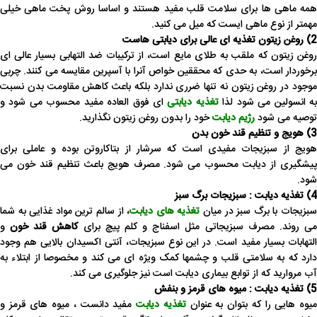
همه ماهی ها برای سلامت قلب مفید هستند و اساسا روش پخت ماهی خیلی
مهمتر از نوع ماهی ایست که میل می کنید.
2) روغن زیتون تغذیه ای عالی برای دیابتی هاست
روغن زیتون که ملقب به طلای مایع است، از ترکیبات ضد التهابی بسیار عالی ای
برخوردار است، به حدی که محققین خواص آنرا با آسپرین مقایسه می کنند. چربی
موجود در روغن زیتون نه تنها ضرری ندارد بلکه باعث کاهش مقاومت بدن نسبت
ه انسولین می شود لذا
تغذیه دیابتی
ای فوق العاده مفید محسوب می شود و
توصیه می شود
رژیم دیابت
خود را بدون روغن زیتون نگذارید.
3) هویج و تنظیم قند خون بدن
هویج از سبزیجات مفیدی است که سرشار از بتاکاروتن بوده و عاملی برای
پیشگیری از دیابت محسوب می شود. مصرف هویج باعث تنظیم قند خون می
شود.
4) تغذیه دیابت : سبزیجات برگ سبز
بزیجات با برگ سبز در میان
تغذیه های دیابت
، از سالم ترین مواد غذایی به شما
ی روند. مصرف سبزیجاتی مثل اسفناج و کلم پیچ برای
کاهش قند خون
و
التهابات بسیار مفید است. در این نوع سبزیجات، آنتی اکسیدان بالایی هم وجود
دارد که به سلامتی قلب و چشمها کمک ویژه ای می کند و مخصوصا از ابتلاء به
آب مروارید که از توابع بیماری دیابت است نیز جلوگیری می کند.
5) تغذیه دیابت : میوه های قرمز و بنفش
یوه هایی را که بتوان به عنوان
تغذیه دیابت
مفید دانست ، میوه های قرمز و