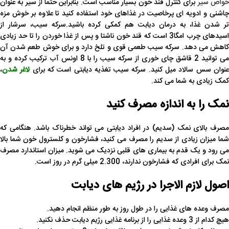
واص سیر
برای کنترل قند خون بسیار مناسب است. بنابراین حتما از سیر به عنوان
چاشنی و ادویه ای پرخاصیت در غذاهای خود استفاده کنید تا علاوه بر خوش مزه
تر شدن غذا، به درمان دیابت هم کمکی کرده باشید.سرکه سیب، سرشار از
اسیدهای چرب امگا3 است که قند خون ناشتا و پس از غذا خوردن را تا حد زیادی
کاهش می دهد. سرکه سیب طعمی قوی و تلخ دارد و برای خوش طعم شدن آن
می توانید 2 قاشق چای خوری از سرکه سیب را با 8 اونس آب ترکیب کرده و به
نوان سس سالاد میل کنید. سرکه سیب تغذیه دیابتی است که برای
لاغر شدن
،
کمک زیادی به شما می کند.
نمک را به اندازه مصرف کنید
مصرف بالای نمک (سدیم) در افراد دیابتی می تواند خطرناک باشد. هنگامی که
شما میزان زیادی از سدیم را مصرف می کنید، فشارخون و کلسترول خون شما بالا
می رود و یک قدم به بیماری های قلبی نزدیک می شوید. میزان استاندارد مصرف
نمک برای افرادی که فشارخون ندارند، 2.300 میلی گرم در روز است.
اصول لازم الاجرا در رژیم های دیابت
مصرف وعده های غذایی را در طول روز به طور منظم انجام دهید.
هیچ کدام از 3 وعده غذایی را از برنامه غذایی رژیم دیابت حذف نکنید.