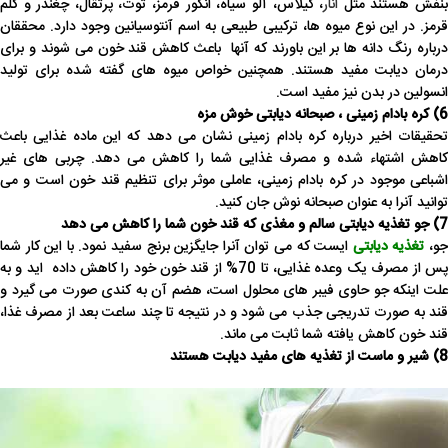
نفش هستند مثل
انار
، گیلاس، آلو سیاه، انگور قرمز، توت، پرتقال، چغندر و کلم
قرمز. در این نوع میوه ها، ترکیبی طبیعی به اسم آنتوسیانین وجود دارد. محققان
درباره رنگ دانه ها بر این باورند که آنها باعث کاهش قند خون می شوند و برای
درمان دیابت مفید هستند. همچنین خواص میوه های گفته شده برای تولید
انسولین در بدن نیز مفید است.
6) کره بادام زمینی ، صبحانه دیابتی خوش مزه
تحقیقات اخیر درباره کره بادام زمینی نشان می دهد که این ماده غذایی باعث
کاهش اشتهاء شده و مصرف غذایی شما را کاهش می دهد. چربی های غیر
اشباعی موجود در کره بادام زمینی، عاملی موثر برای تنظیم قند خون است و می
توانید آنرا به عنوان صبحانه نوش جان کنید.
7) جو تغذیه دیابتی سالم و مغذی که قند خون شما را کاهش می دهد
و،
تغذیه دیابتی
ایست که می توان آنرا جایگزین برنج سفید نمود. با این کار شما
پس از مصرف یک وعده غذایی، تا 70% از قند خون خود را کاهش داده اید و به
علت اینکه جو حاوی فیبر های محلول است، هضم آن به کندی صورت می گیرد و
قند به صورت تدریجی جذب می شود و در نتیجه تا چند ساعت بعد از مصرف غذا،
قند خون کاهش یافته شما ثابت می ماند.
8) شیر و ماست از تغذیه های مفید دیابت هستند