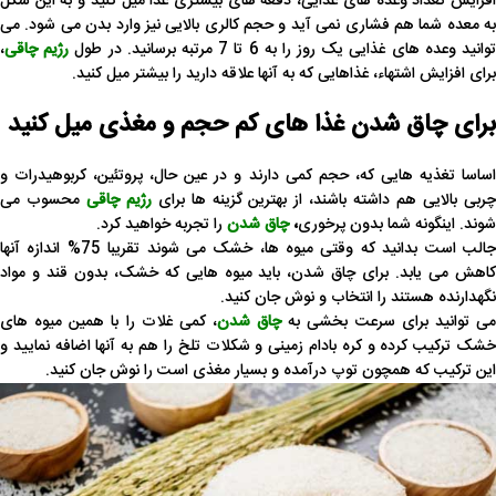
افزایش تعداد وعده های غذایی، دفعه های بیشتری غذا میل کنید و به این شکل
به معده شما هم فشاری نمی آید و حجم کالری بالایی نیز وارد بدن می شود. می
توانید وعده های غذایی یک روز را به 6 تا 7 مرتبه برسانید. در طول
رژیم چاقی
،
برای افزایش اشتهاء، غذاهایی که به آنها علاقه دارید را بیشتر میل کنید.
برای چاق شدن غذا های کم حجم و مغذی میل کنید
اساسا تغذیه هایی که، حجم کمی دارند و در عین حال، پروتئین، کربوهیدرات و
ربی بالایی هم داشته باشند، از بهترین گزینه ها برای
رژیم چاقی
محسوب می
شوند. اینگونه شما بدون پرخوری
،
چاق شدن
را تجربه خواهید کرد.
جالب است بدانید که وقتی میوه ها، خشک می شوند تقریبا 75% اندازه آنها
کاهش می یابد. برای چاق شدن، باید میوه هایی که خشک، بدون قند و مواد
نگهدارنده هستند را انتخاب و نوش جان کنید.
ی توانید برای سرعت بخشی به
چاق شدن
، کمی غلات را با همین میوه های
خشک ترکیب کرده و کره بادام زمینی و شکلات تلخ را هم به آنها اضافه نمایید و
این ترکیب که همچون توپ درآمده و بسیار مغذی است را نوش جان کنید.