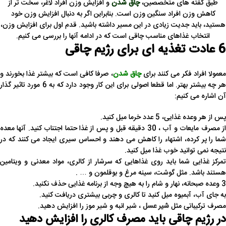
طبق گفته های متخصصین،
چاق شدن
و افزایش وزن افراد لاغر، سخت تر از
کاهش وزن افراد سنگین وزن است. بنابراین اگر به دنبال افزایش وزن خود
هستید، باید جدیت زیادی در این مسیر داشته باشید. قدم اول برای افزایش وزن،
انتخاب غذاهای مناسب چاقی است که در ادامه آنها را بررسی می کنیم.
6 عادت تغذیه ای برای رژیم چاقی
عمولا افراد فکر می کنند برای
چاق شدن
، صرفا کافی است که بیشتر غذا بخورند و
هر چه بیشتر بهتر. اما قطعا اصولی برای این کار وجود دارد که به 6 مورد تاثیر گذار
آن اشاره می کنیم:
پس از هر وعده غذایی، 5 عدد خرما میل کنید.
از مصرف مایعات و آب ، 30 دقیقه قبل و پس از غذا حتما اجتناب کنید. آنها معده
شما را پر کرده، اشتهاء را کاهش می دهند و احساس سیری ایجاد می کنند که در
نتیجه نمی توانید خوب غذا میل کنید.
تمرکز غذایی شما باید روی غذاهایی که سرشار از کالری، مواد معدنی و ویتامین
هستند باشد. مثل گوشت، سینه مرغ و بوقلمون و … .
3 وعده صبحانه، نهار و شام را به هیچ وجه از برنامه غذایی حذف نکنید.
به جای آب، آبمیوه میل کنید تا کالری و چربی بیشتری دریافت کنید.
مصرف ترکیباتی مثل
شیر عسل
، شیر انبه و شیر موز را افزایش دهید.
در رژیم چاقی باید مصرف کالری را افزایش دهید