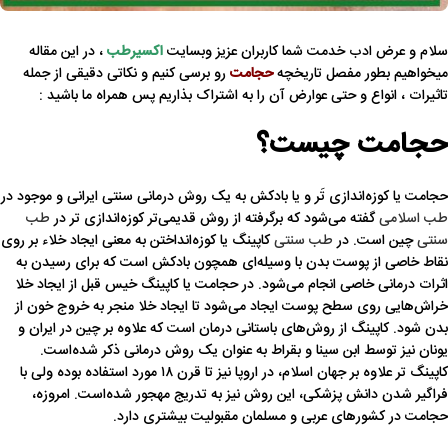
سلام و عرض ادب خدمت شما کاربران عزیز وبسایت
اکسیرطب
، در این مقاله
میخواهیم بطور مفصل تاریخچه
حجامت
رو برسی کنیم و نکاتی دقیقی از جمله
تاثیرات ، انواع و حتی عوارض آن را به اشتراک بذاریم پس همراه ما باشید :
حجامت
چیست؟
حجامت یا کوزه‌اندازی تَر و یا بادکش به یک روش درمانی سنتی ایرانی و موجود در
طب اسلامی
گفته می‌شود که برگرفته از روش قدیمی‌تر کوزه‌اندازی تر در
طب
سنتی
چین است. در
طب سنتی
کاپینگ یا کوزه‌انداختن به معنی ایجاد خلاء بر روی
نقاط خاصی از پوست بدن با وسیله‌ای همچون بادکش است که برای رسیدن به
اثرات درمانی خاصی انجام می‌شود. در حجامت یا کاپینگ خیس قبل از ایجاد خلا
خراش‌هایی روی سطح پوست ایجاد می‌شود تا ایجاد خلا منجر به خروج خون از
بدن شود. کاپینگ از روش‌های باستانی درمان است که علاوه بر چین در ایران و
یونان نیز توسط ابن سینا و بقراط به عنوان یک روش درمانی ذکر شده‌است.
کاپینگ تر علاوه بر جهان اسلام، در اروپا نیز تا قرن ۱۸ مورد استفاده بوده ولی با
فراگیر شدن دانش پزشکی، این روش نیز به تدریج مهجور شده‌است. امروزه،
حجامت در کشورهای عربی و مسلمان مقبولیت بیشتری دارد.