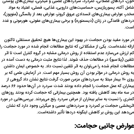
خون، دردهای عضلانی، کمردرد، سردردهای عصبی و میگرنی، بیماری‌های پوستی
شامل آکنه، پسوریازیس، حساسیت‌های دارویی، غذایی، فصلی، اعتیاد به مواد
مخدر، عوارض بیماری‌های انسدادی عروق کرونر، عوارض بعد از یائسگی (منوپوز)،
دردهای قاعدگی در زنان (دیسمنوره) و برخی بیماری‌های عفونی، هورمونی و غدد
است.
در مورد مفید بودن حجامت در بهبود این بیماری‌ها هیچ تحقیق مستقلی تاکنون
ارائه نشده‌است. یکی از مشکلاتی که نتایج مطالعات انجام شده در مورد حجامت را
کم ارزش می‌سازد عدم استفاده از روش درمانی مشابه در گروه کنترل است تا اثر
تلقین (پلاسبو) در مطالعات حذف شوند. لذا نتایج مثبت درمانی به دست آمده در
مطالعات انجام شده را می‌توان به اثر تلقین نسبت داد. به خصوص ایمان داشتن
به روش درمانی در مؤثر بودن آن روش بسیار مهم است. در آزمایش علمی که بر
روی ۷۰ بیمار مبتلا به سردردهای مزمن صورت گرفت نتایج نشان داد گروهی از
بیماران که عمل حجامت را انجام داده بودند شدت سردرد در آن‌ها حدود ۶۶ درصد
در سه ماه بعد کاهش یافته بود. همچنین بیمارانی که حجامت کرده بودند روزهای
کمتری را نسبت به سایر بیماران از مرض سردرد رنج می‌بردند. بررسی‌هایی در مورد
اثربخشی حجامت بر کمردرد و سردردهای عصبی و میگرنی وجود دارد که نشان
می‌دهد این روش بر کاهش اینگونه دردها تأثیر داشته‌است.
عوارض جانبی
حجامت: