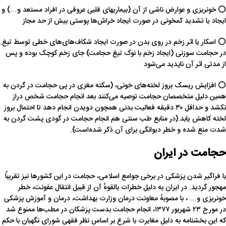
⭕ خونریزی و عوارض ناشی از آن (بیماریهای قلبی عروقی در افراد مستعد و…) و
ایجاد یا تشدید کمخونی در صورت ایجاد خراش‌ها پوستی بیش از حد مجاز
⭕ اسکار یا اثر زخم در روی بدن در صورت ایجاد شکاف‌های‌های خطی توسط تیغ.
در حجامت سوزنی (ایجاد زخم با نوک تیغ حجامت) جای زخم کوچک بوده و پس
از مدتی اثر آن ناپدید می‌شود
⭕ افزایش ریسک بروز لخته‌های خونی، (سکته مغزی در پی حجامت در گردن به
همین دلیل متخصصان حجامت توصیه می‌کنند بعد انجام حجامت شخص دراز
نکشد و حداقل ۳۰ دقیقه فعالیت بدنی همچون دویدن انجام دهد تا احتمال بروز
لخته کاهش یابد.(در منابع طب سنتی هم انجام حجامت در گودی پشت گردن به
شدت منع شده و خطر دیوانگی برای آن ذکر شده‌است).
حجامت در ایران
با فراگیر شدن پزشکی در برخی جوامع اسلامی، حجامت در این کشورها نیز تقریباً
مهجور گردید. در ایران به دلیل خطرات بالقوهٔ آن از قبیل انتقال عفونت، خطر
خونریزی و… ، با مصوبهٔ معاونت درمان وزارت بهداشت، درمان و آموزش پزشکی
در مورخ ۲۳ شهریور ۱۳۷۷، انجام حجامت بدست پزشکان در مطب‌ها ممنوع شد
که این بخشنامه به دلیل مغایرت با شرع بر اساس نظر فقهی شورای نگهبان با حکم