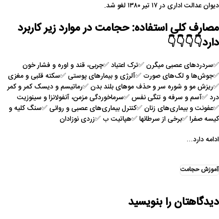
دیوان عدالت اداری در ۱۷ تیر ۱۳۸۰ لغو شد.
مصارف کلی استفاده: حجامت در موارد زیر کاربرد
دارد👇👇👇👇
✅سردردهای عصبی میگرن ✅ترک اعتیاد ✅چربی، قند و اوره و فشار خون
✅جوش‌ها و لک‌های صورت ✅آلرژی و بیمارهای پوستی ✅سکته قلبی و مغزی
✅ریزش مو و شوره سر و حذف موهای بلند بدن ✅رماتیسم و دیسک کمر و کمر
درد ✅آسم و سرفه و تنگی نفس ✅سرماخوردگی مزمن، آنفولانزا و سینوزیت
✅عفونت و بیماری‌های زنان ✅کنترل بیماری‌های عصبی و روانی ✅سنگ کلیه و
کیسه صفرا ✅برخی از سرطانها ✅هپاتیت ب ✅زردی نوزادان
ادامه دارد…
آموزش حجامت
دیدگاهتان را بنویسید